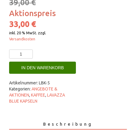
39,00
€
Aktionspreis
33,00
€
inkl. 20 % MwSt.
zzgl.
Versandkosten
Lavazza
Blue
TALES
IN DEN WARENKORB
OF
ROMA
-
Artikelnummer:
LBK-5
100
Kategorien:
ANGEBOTE &
Kapseln
AKTIONEN
,
KAFFEE
,
LAVAZZA
Menge
BLUE KAPSELN
Beschreibung